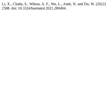
Li, X., Chatla, S., Wilson, A. F., Wu, L., Atale, N. and Du, W. (20
2588. doi: 10.3324/haematol.2021.280404.