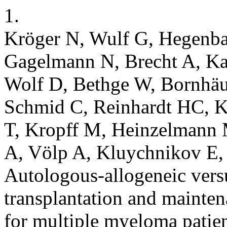
1.
Kröger N, Wulf G, Hegenbar
Gagelmann N, Brecht A, Ka
Wolf D, Bethge W, Bornhä
Schmid C, Reinhardt HC, K
T, Kropff M, Heinzelmann 
A, Völp A, Kluychnikov E,
Autologous-allogeneic vers
transplantation and mainte
for multiple myeloma patien